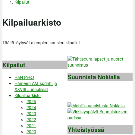
Kilpailut
Olet täällä
Kilpailuarkisto
Täältä löytyvät aiempien kausien kilpailut
Kilpailut
Suunnista Nokialla
RaN PreO
Hämeen AM-sprintti ja
XXVIII Junnukisat
Kilpailuarkisto
2025
2024
2023
2022
2021
Yhteistyössä
2020