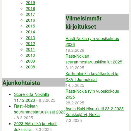
2019
2018
2017
Viimeisimmät
2016
kirjoitukset
2015
2014
2013
Rasti-Nokia ry:n vuosikokous
2012
2026
2011
19.2.2026
2010
Rasti-Nokian
2009
seuranmestaruuskilpailut 2025
2008
3.10.2025
Karhunlenkin kevätkeskari ja
XXVII Junnukisat
Ajankohtaista
14.5.2025
Rasti-Nokia ry:n vuosikokous
Score-o:ta Nokialla
2025
11.12.2023
-
8.3.2025
28.2.2025
Rasti-Nokian
Avoin RaN Hisu-rintti 23.2.2025
seuranmestaruuskisat 2023
Koukkujärvi, Nokia
-
8.3.2025
7.3.2025
2023 AM-pitkä ja -viesti
Jokioisilla
-
8.3.2025