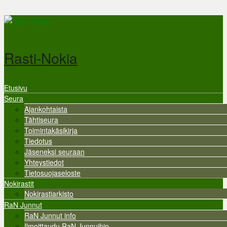
Hyppää pääsisältöön
Rasti-Nokia
Etusivu
Valikko
Seura
Ajankohtaista
Tähtiseura
Toimintakäsikirja
Tiedotus
Jäseneksi seuraan
Yhteystiedot
Tietosuojaseloste
Nokirastit
Nokirastiarkisto
RaN Junnut
RaN Junnut info
Ilmoittaudu RaN Junnuihin