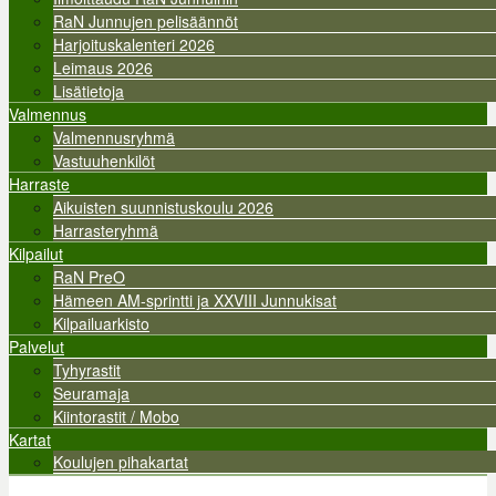
RaN Junnujen pelisäännöt
Harjoituskalenteri 2026
Leimaus 2026
Lisätietoja
Valmennus
Valmennusryhmä
Vastuuhenkilöt
Harraste
Aikuisten suunnistuskoulu 2026
Harrasteryhmä
Kilpailut
RaN PreO
Hämeen AM-sprintti ja XXVIII Junnukisat
Kilpailuarkisto
Palvelut
Tyhyrastit
Seuramaja
Kiintorastit / Mobo
Kartat
Koulujen pihakartat