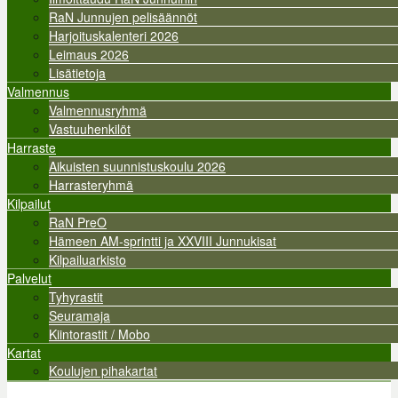
RaN Junnujen pelisäännöt
Harjoituskalenteri 2026
Leimaus 2026
Lisätietoja
Valmennus
Valmennusryhmä
Vastuuhenkilöt
Harraste
Aikuisten suunnistuskoulu 2026
Harrasteryhmä
Kilpailut
RaN PreO
Hämeen AM-sprintti ja XXVIII Junnukisat
Kilpailuarkisto
Palvelut
Tyhyrastit
Seuramaja
Kiintorastit / Mobo
Kartat
Koulujen pihakartat