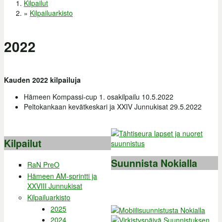
Kilpailut
Olet täällä
»
Kilpailuarkisto
2022
Kauden 2022 kilpailuja
Hämeen Kompassi-cup 1. osakilpailu 10.5.2022
Peltokankaan kevätkeskari ja XXIV Junnukisat 29.5.2022
Kilpailut
Suunnista Nokialla
RaN PreO
Hämeen AM-sprintti ja
XXVIII Junnukisat
Kilpailuarkisto
2025
2024