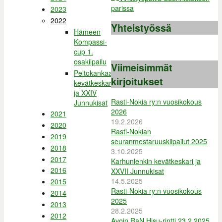
2023
2022
Yhteistyössä
Hämeen
Kompassi-
cup 1.
osakilpailu
Viimeisimmät
Peltokankaan
kirjoitukset
kevätkeskari
ja XXIV
Rasti-Nokia ry:n vuosikokous
Junnukisat
2026
2021
19.2.2026
2020
Rasti-Nokian
2019
seuranmestaruuskilpailut 2025
2018
3.10.2025
2017
Karhunlenkin kevätkeskari ja
2016
XXVII Junnukisat
14.5.2025
2015
Rasti-Nokia ry:n vuosikokous
2014
2025
2013
28.2.2025
2012
Avoin RaN Hisu-rintti 23.2.2025