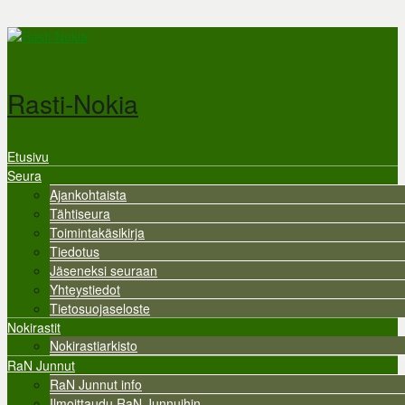
Hyppää pääsisältöön
Rasti-Nokia
Etusivu
Valikko
Seura
Ajankohtaista
Tähtiseura
Toimintakäsikirja
Tiedotus
Jäseneksi seuraan
Yhteystiedot
Tietosuojaseloste
Nokirastit
Nokirastiarkisto
RaN Junnut
RaN Junnut info
Ilmoittaudu RaN Junnuihin