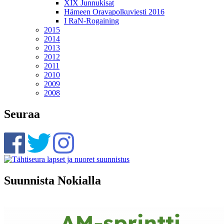
XIX Junnukisat
Hämeen Oravapolkuviesti 2016
I RaN-Rogaining
2015
2014
2013
2012
2011
2010
2009
2008
Seuraa
Suunnista Nokialla