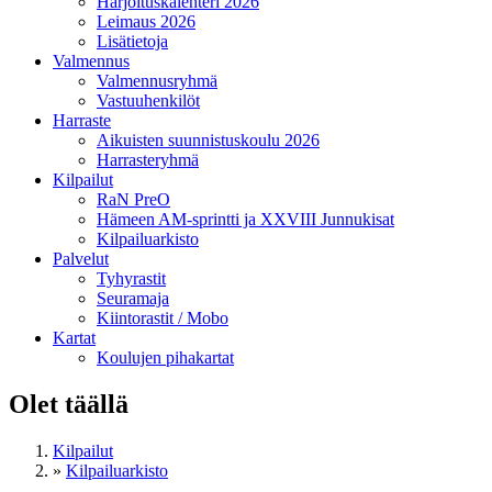
Harjoituskalenteri 2026
Leimaus 2026
Lisätietoja
Valmennus
Valmennusryhmä
Vastuuhenkilöt
Harraste
Aikuisten suunnistuskoulu 2026
Harrasteryhmä
Kilpailut
RaN PreO
Hämeen AM-sprintti ja XXVIII Junnukisat
Kilpailuarkisto
Palvelut
Tyhyrastit
Seuramaja
Kiintorastit / Mobo
Kartat
Koulujen pihakartat
Olet täällä
Kilpailut
»
Kilpailuarkisto