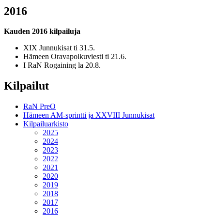
2016
Kauden 2016 kilpailuja
XIX Junnukisat ti 31.5.
Hämeen Oravapolkuviesti ti 21.6.
I RaN Rogaining la 20.8.
Kilpailut
RaN PreO
Hämeen AM-sprintti ja XXVIII Junnukisat
Kilpailuarkisto
2025
2024
2023
2022
2021
2020
2019
2018
2017
2016