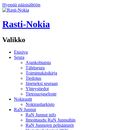
Hyppää pääsisältöön
Rasti-Nokia
Valikko
Etusivu
Seura
Ajankohtaista
Tähtiseura
Toimintakäsikirja
Tiedotus
Jäseneksi seuraan
Yhteystiedot
Tietosuojaseloste
Nokirastit
Nokirastiarkisto
RaN Junnut
RaN Junnut info
Ilmoittaudu RaN Junnuihin
RaN Junnujen pelisäännöt