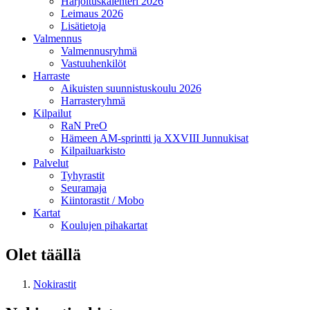
Harjoituskalenteri 2026
Leimaus 2026
Lisätietoja
Valmennus
Valmennusryhmä
Vastuuhenkilöt
Harraste
Aikuisten suunnistuskoulu 2026
Harrasteryhmä
Kilpailut
RaN PreO
Hämeen AM-sprintti ja XXVIII Junnukisat
Kilpailuarkisto
Palvelut
Tyhyrastit
Seuramaja
Kiintorastit / Mobo
Kartat
Koulujen pihakartat
Olet täällä
Nokirastit