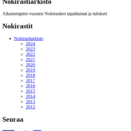
Nokirastiarkisto
Aikaisempien vuosien Nokirastien tapahtumat ja tulokset
Nokirastit
Nokirastiarkisto
2024
2023
2022
2021
2020
2019
2018
2017
2016
2015
2014
2013
2012
Seuraa