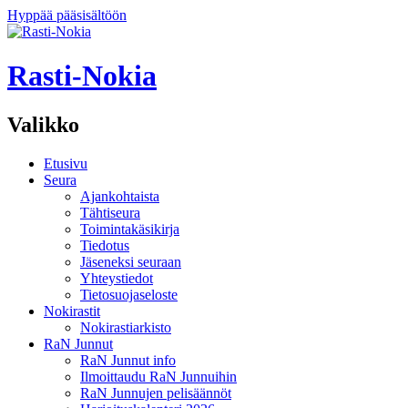
Hyppää pääsisältöön
Rasti-Nokia
Valikko
Etusivu
Seura
Ajankohtaista
Tähtiseura
Toimintakäsikirja
Tiedotus
Jäseneksi seuraan
Yhteystiedot
Tietosuojaseloste
Nokirastit
Nokirastiarkisto
RaN Junnut
RaN Junnut info
Ilmoittaudu RaN Junnuihin
RaN Junnujen pelisäännöt