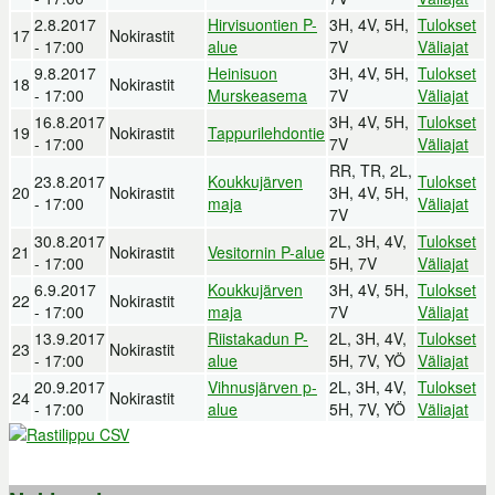
2.8.2017
Hirvisuontien P-
3H, 4V, 5H,
Tulokset
17
Nokirastit
- 17:00
alue
7V
Väliajat
9.8.2017
Heinisuon
3H, 4V, 5H,
Tulokset
18
Nokirastit
- 17:00
Murskeasema
7V
Väliajat
16.8.2017
3H, 4V, 5H,
Tulokset
19
Nokirastit
Tappurilehdontie
- 17:00
7V
Väliajat
RR, TR, 2L,
23.8.2017
Koukkujärven
Tulokset
20
Nokirastit
3H, 4V, 5H,
- 17:00
maja
Väliajat
7V
30.8.2017
2L, 3H, 4V,
Tulokset
21
Nokirastit
Vesitornin P-alue
- 17:00
5H, 7V
Väliajat
6.9.2017
Koukkujärven
3H, 4V, 5H,
Tulokset
22
Nokirastit
- 17:00
maja
7V
Väliajat
13.9.2017
Riistakadun P-
2L, 3H, 4V,
Tulokset
23
Nokirastit
- 17:00
alue
5H, 7V, YÖ
Väliajat
20.9.2017
Vihnusjärven p-
2L, 3H, 4V,
Tulokset
24
Nokirastit
- 17:00
alue
5H, 7V, YÖ
Väliajat