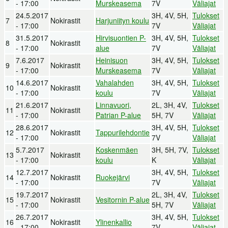
- 17:00
Murskeasema
7V
Väliajat
24.5.2017
3H, 4V, 5H,
Tulokset
7
Nokirastit
Harjuniityn koulu
- 17:00
7V
Väliajat
31.5.2017
Hirvisuontien P-
3H, 4V, 5H,
Tulokset
8
Nokirastit
- 17:00
alue
7V
Väliajat
7.6.2017
Heinisuon
3H, 4V, 5H,
Tulokset
9
Nokirastit
- 17:00
Murskeasema
7V
Väliajat
14.6.2017
Vahalahden
3H, 4V, 5H,
Tulokset
10
Nokirastit
- 17:00
koulu
7V
Väliajat
21.6.2017
Linnavuori,
2L, 3H, 4V,
Tulokset
11
Nokirastit
- 17:00
Patrian P-alue
5H, 7V
Väliajat
28.6.2017
3H, 4V, 5H,
Tulokset
12
Nokirastit
Tappurilehdontie
- 17:00
7V
Väliajat
5.7.2017
Koskenmäen
3H, 5H, 7V,
Tulokset
13
Nokirastit
- 17:00
koulu
K
Väliajat
12.7.2017
3H, 4V, 5H,
Tulokset
14
Nokirastit
Ruokejärvi
- 17:00
7V
Väliajat
19.7.2017
2L, 3H, 4V,
Tulokset
15
Nokirastit
Vesitornin P-alue
- 17:00
5H, 7V
Väliajat
26.7.2017
3H, 4V, 5H,
Tulokset
16
Nokirastit
Ylinenkallio
- 17:00
7V
Väliajat