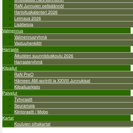
RaN Junnujen pelisäännöt
Harjoituskalenteri 2026
Leimaus 2026
Lisätietoja
Valmennus
Valmennusryhmä
Vastuuhenkilöt
Harraste
Aikuisten suunnistuskoulu 2026
Harrasteryhmä
Kilpailut
RaN PreO
Hämeen AM-sprintti ja XXVIII Junnukisat
Kilpailuarkisto
Palvelut
Tyhyrastit
Seuramaja
Kiintorastit / Mobo
Kartat
Koulujen pihakartat