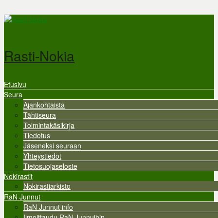
Hyppää pääsisältöön
Rasti-Nokia
Etusivu
Valikko
Seura
Ajankohtaista
Tähtiseura
Toimintakäsikirja
Tiedotus
Jäseneksi seuraan
Yhteystiedot
Tietosuojaseloste
Nokirastit
Nokirastiarkisto
RaN Junnut
RaN Junnut info
Ilmoittaudu RaN Junnuihin