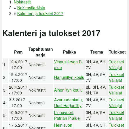
Nokirastit
Olet täällä
»
Nokirastiarkisto
»
Kalenteri ja tulokset 2017
Kalenteri ja tulokset 2017
Tapahtuman
Pvm
Paikka
Teema
Tulokset
sarja
12.4.2017
Vihnusjärven P-
3H, 4V, 5H,
Tulokset
1
Nokirastit
- 17:00
alue
7V
Väliajat
19.4.2017
3H, 4V, 5H,
Tulokset
2
Nokirastit
Harjuniityn koulu
- 17:00
7V
Väliajat
26.4.2017
2L, 3H, 4V,
Tulokset
3
Nokirastit
Alhoniityn koulu
- 17:00
5H, 7V
Väliajat
3.5.2017
Avaruudenkatu,
3H, 4V, 5H,
Tulokset
4
Nokirastit
- 17:00
Uusi Harjuniitty
7V
Väliajat
10.5.2017
Linnavuori,
3H, 4V, 5H,
Tulokset
5
Nokirastit
- 17:00
Patrian P-alue
7V
Väliajat
17.5.2017
Heinisuon
3H, 4V, 5H,
Tulokset
6
Nokirastit