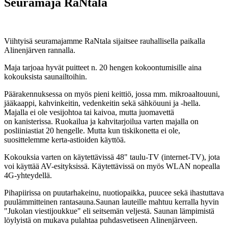
Seuramaja RaNtala
Viihtyisä seuramajamme RaNtala sijaitsee rauhallisella paikalla
Alinenjärven rannalla.
Maja tarjoaa hyvät puitteet n. 20 hengen kokoontumisille aina
kokouksista saunailtoihin.
Päärakennuksessa on myös pieni keittiö, jossa mm. mikroaaltouuni,
jääkaappi, kahvinkeitin, vedenkeitin sekä sähköuuni ja -hella.
Majalla ei ole vesijohtoa tai kaivoa, mutta juomavettä
on kanisterissa. Ruokailua ja kahvitarjoilua varten majalla on
posliiniastiat 20 hengelle. Mutta kun tiskikonetta ei ole,
suosittelemme kerta-astioiden käyttöä.
Kokouksia varten on käytettävissä 48" taulu-TV (internet-TV), jota
voi käyttää AV-esityksissä. Käytettävissä on myös WLAN nopealla
4G-yhteydellä.
Pihapiirissa on puutarhakeinu, nuotiopaikka, puucee sekä ihastuttava
puulämmitteinen rantasauna.Saunan lauteille mahtuu kerralla hyvin
"Jukolan viestijoukkue" eli seitsemän veljestä. Saunan lämpimistä
löylyistä on mukava pulahtaa puhdasvetiseen Alinenjärveen.