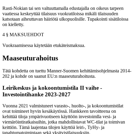
Rasti-Nokian tai sen valtuuttamalla edustajalla on oikeus tarpeen
vaatiessa keskeyttää tilaisuus vuokratiloissa mikäli tilaisuuden
katsotaan aiheuttavan häiriötä ulkopuolisille. Tupakointi sisätiloissa
on kielletty.
4 § MAKSUEHDOT
Vuokraamisessa käytetään etukäteismaksua.
Maaseuturahoitus
Tätä kohdetta on tuettu Manner-Suomen kehittämisohjelmasta 2014-
202 ja kohde on saanut EU:n maaseuturahoitusta.
Leirikeskus ja kokoontumistila II vaihe -
Investointihanke 2023-2027
Vuonna 2021 valmistuneet varasto-, huolto-, ja kokoontumistilat
ovat toimineet hyvin kesäkäytössä. Hankkeen tavoitteena on
kehittää tiloja ympärivuotiseen käyttöön investoimlla vesi- ja
viemäröintiratkaisuihin, jotka mahdollistavat WC-tilat ja toimivan
keittiön. Tämä laajentaa tilojen käyttöä leiri-, TyHy- ja
tapahtumatoimintaan sekä yksityistilaisuuksiin.