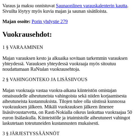
Varaus ja maksu onnistuvat
Saunaonlinen varauskalenterin kautta
.
Sivuilta löytyy myös kuvia majan ja saunan sisätiloista.
Majan osoite:
Porin yhdystie 279
Vuokrausehdot:
1 § VARAAMINEN
Majan varauksen kesto ja alkuaika sovitaan tarkemmin varauksen
yhteydessä. Varauksen yhteydessä vuokraaja myös sitoutuu
noudattamaan RaNtalan vuokrausehtoja.
2 § VAHINGONTEKO JA LISÄSIIVOUS
Majan vuokraaja vastaa vuokra-aikana kiinteistön omistajan
omaisuudelle aiheutuneista vahingoista sekä niiden korjaamisesta
aiheutuneista kustannuksista. Tilojen tulee olla siistissä kunnossa
vuokrauksen jälkeen. Mikäli vuokrauksen jälkeen ilmenee
lisäsiivoustarvetta, on Rasti-Nokialla oikeus laskuttaa vuokraajaa 50
euron lisälaskulla. Kiinteistölle ja irtaimistolle aiheutuneet vahingot
laskutetaan toteutuneiden kustannusten mukaisesti.
3 § JÄRJESTYSSÄÄNNÖT