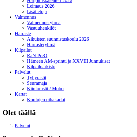
Harjoituskalenteri 2026
Leimaus 2026
Lisätietoja
Valmennus
Valmennusryhmä
Vastuuhenkilöt
Harraste
Aikuisten suunnistuskoulu 2026
Harrasteryhmä
Kilpailut
RaN PreO
Hämeen AM-sprintti ja XXVIII Junnukisat
Kilpailuarkisto
Palvelut
Tyhyrastit
Seuramaja
Kiintorastit / Mobo
Kartat
Koulujen pihakartat
Olet täällä
Palvelut