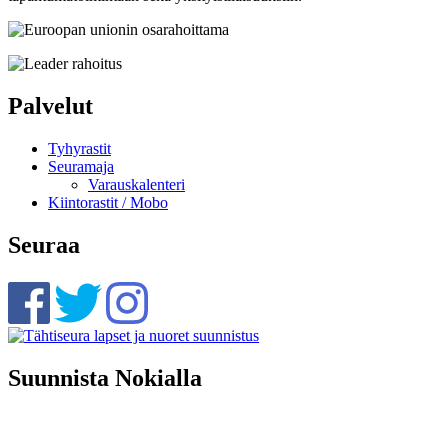
Palvelut
Tyhyrastit
Seuramaja
Varauskalenteri
Kiintorastit / Mobo
Seuraa
Suunnista Nokialla