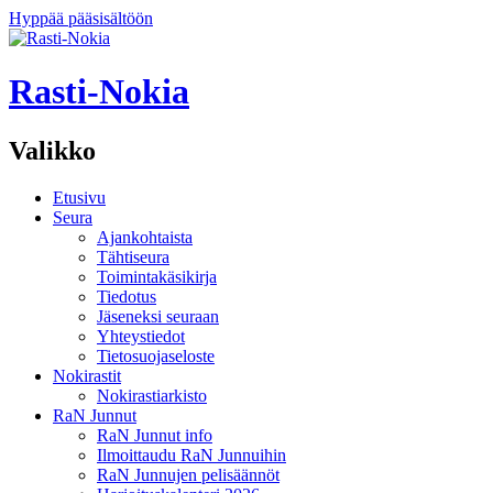
Hyppää pääsisältöön
Rasti-Nokia
Valikko
Etusivu
Seura
Ajankohtaista
Tähtiseura
Toimintakäsikirja
Tiedotus
Jäseneksi seuraan
Yhteystiedot
Tietosuojaseloste
Nokirastit
Nokirastiarkisto
RaN Junnut
RaN Junnut info
Ilmoittaudu RaN Junnuihin
RaN Junnujen pelisäännöt