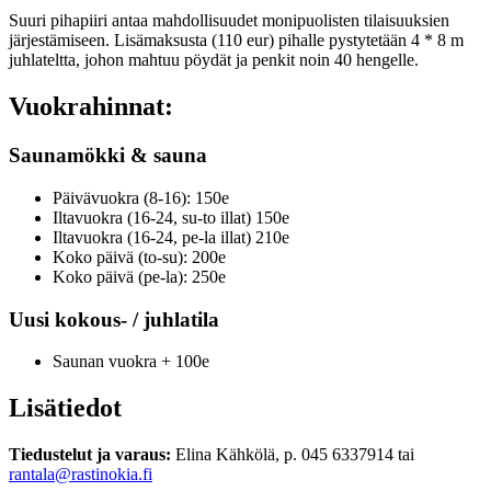
Suuri pihapiiri antaa mahdollisuudet monipuolisten tilaisuuksien
järjestämiseen. Lisämaksusta (110 eur) pihalle pystytetään 4 * 8 m
juhlateltta, johon mahtuu pöydät ja penkit noin 40 hengelle.
Vuokrahinnat
:
Saunamökki & sauna
Päivävuokra (8-16): 150e
Iltavuokra (16-24, su-to illat) 150e
Iltavuokra (16-24, pe-la illat) 210e
Koko päivä (to-su): 200e
Koko päivä (pe-la): 250e
Uusi kokous- / juhlatila
Saunan vuokra + 100e
Lisätiedot
Tiedustelut ja varaus:
Elina Kähkölä, p. 045 6337914 tai
rantala@rastinokia.fi