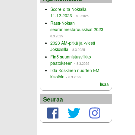
Score-o:ta Nokialla
11.12.2023
-
8.3.2025
Rasti-Nokian
seuranmestaruuskisat 2023
-
8.3.2025
2023 AM-pitkä ja -viesti
Jokioisilla
-
8.3.2025
Fin5 suunnistusviikko
päätökseen
-
8.3.2025
Iida Koskinen nuorten EM-
kisoihin
-
8.3.2025
lisää
Seuraa