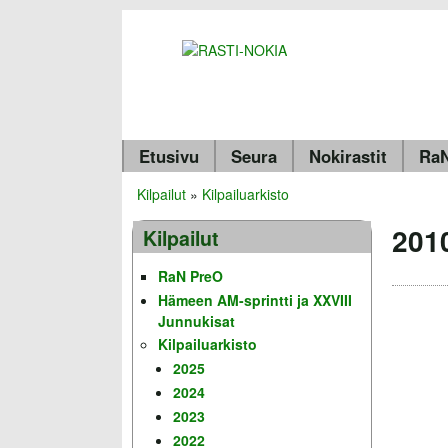
Etusivu
Seura
Nokirastit
RaN
Valikko
Kilpailut
»
Kilpailuarkisto
Olet täällä
201
Kilpailut
RaN PreO
Hämeen AM-sprintti ja XXVIII
Junnukisat
Kilpailuarkisto
2025
2024
2023
2022