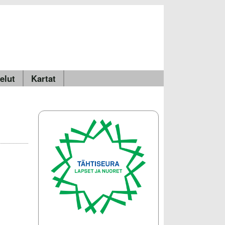
elut
Kartat