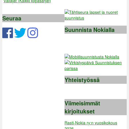
Väliajat (Kaikki kilpasarjat)
Seuraa
Suunnista Nokialla
Yhteistyössä
Viimeisimmät
kirjoitukset
Rasti-Nokia ry:n vuosikokous
2026