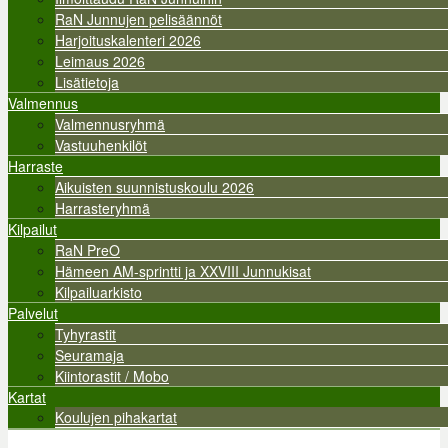
RaN Junnujen pelisäännöt
Harjoituskalenteri 2026
Leimaus 2026
Lisätietoja
Valmennus
Valmennusryhmä
Vastuuhenkilöt
Harraste
Aikuisten suunnistuskoulu 2026
Harrasteryhmä
Kilpailut
RaN PreO
Hämeen AM-sprintti ja XXVIII Junnukisat
Kilpailuarkisto
Palvelut
Tyhyrastit
Seuramaja
Kiintorastit / Mobo
Kartat
Koulujen pihakartat