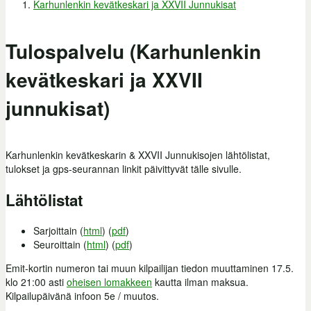
Karhunlenkin kevätkeskari ja XXVII Junnukisat
Olet täällä
Tulospalvelu (Karhunlenkin
kevätkeskari ja XXVII
junnukisat)
Karhunlenkin kevätkeskarin & XXVII Junnukisojen lähtölistat,
tulokset ja gps-seurannan linkit päivittyvät tälle sivulle.
Lähtölistat
Sarjoittain (
html
) (
pdf
)
Seuroittain (
html
) (
pdf
)
Emit-kortin numeron tai muun kilpailijan tiedon muuttaminen 17.5.
klo 21:00 asti
oheisen lomakkeen
kautta ilman maksua.
Kilpailupäivänä infoon 5e / muutos.