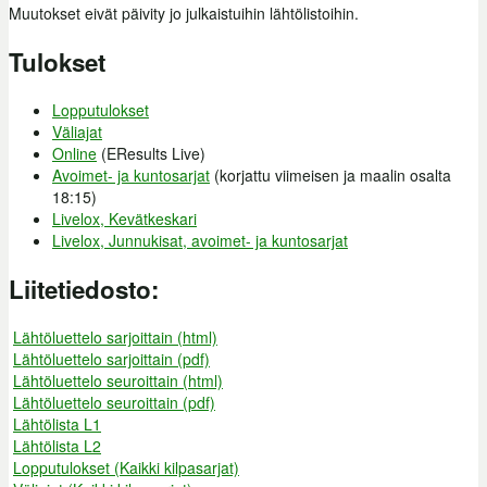
Muutokset eivät päivity jo julkaistuihin lähtölistoihin.
Tulokset
Lopputulokset
Väliajat
Online
(EResults Live)
Avoimet- ja kuntosarjat
(korjattu viimeisen ja maalin osalta
18:15)
Livelox, Kevätkeskari
Livelox, Junnukisat, avoimet- ja kuntosarjat
Liitetiedosto:
Lähtöluettelo sarjoittain (html)
Lähtöluettelo sarjoittain (pdf)
Lähtöluettelo seuroittain (html)
Lähtöluettelo seuroittain (pdf)
Lähtölista L1
Lähtölista L2
Lopputulokset (Kaikki kilpasarjat)