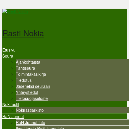
Hyppää pääsisältöön
Rasti-Nokia
Etusivu
Valikko
Seura
Ajankohtaista
Tähtiseura
Toimintakäsikirja
Tiedotus
Jäseneksi seuraan
Yhteystiedot
Tietosuojaseloste
Nokirastit
Nokirastiarkisto
RaN Junnut
RaN Junnut info
Ilmoittaudu RaN Junnuihin