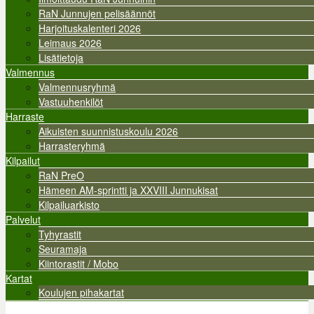
RaN Junnujen pelisäännöt
Harjoituskalenteri 2026
Leimaus 2026
Lisätietoja
Valmennus
Valmennusryhmä
Vastuuhenkilöt
Harraste
Aikuisten suunnistuskoulu 2026
Harrasteryhmä
Kilpailut
RaN PreO
Hämeen AM-sprintti ja XXVIII Junnukisat
Kilpailuarkisto
Palvelut
Tyhyrastit
Seuramaja
Kiintorastit / Mobo
Kartat
Koulujen pihakartat