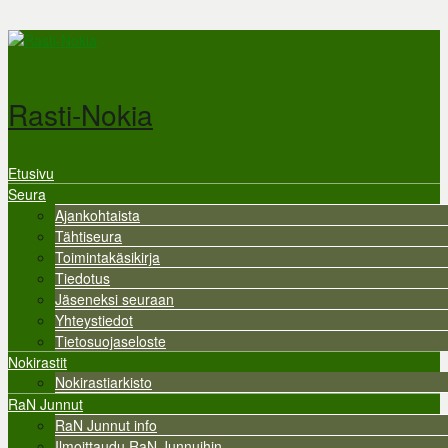
Hyppää pääsisältöön
Rasti-Nokia
Etusivu
Valikko
Seura
Ajankohtaista
Tähtiseura
Toimintakäsikirja
Tiedotus
Jäseneksi seuraan
Yhteystiedot
Tietosuojaseloste
Nokirastit
Nokirastiarkisto
RaN Junnut
RaN Junnut info
Ilmoittaudu RaN Junnuihin