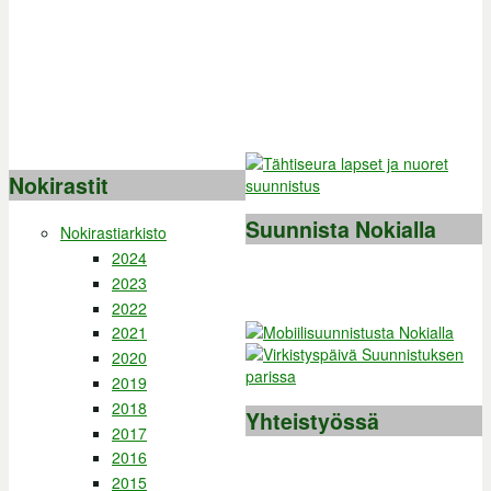
Nokirastit
Suunnista Nokialla
Nokirastiarkisto
2024
2023
2022
2021
2020
2019
2018
Yhteistyössä
2017
2016
2015