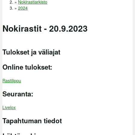
Olet täällä
»
Nokirastiarkisto
»
2024
Nokirastit - 20.9.2023
Tulokset ja väliajat
Online tulokset:
Rastilippu
Seuranta:
Livelox
Tapahtuman tiedot