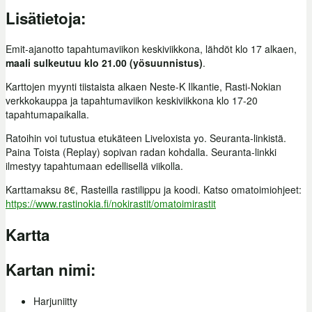
Lisätietoja:
Emit-ajanotto tapahtumaviikon keskiviikkona, lähdöt klo 17 alkaen,
maali sulkeutuu klo 21.00 (yösuunnistus)
.
Karttojen myynti tiistaista alkaen Neste-K Ilkantie, Rasti-Nokian
verkkokauppa ja tapahtumaviikon keskiviikkona klo 17-20
tapahtumapaikalla.
Ratoihin voi tutustua etukäteen Liveloxista yo. Seuranta-linkistä.
Paina Toista (Replay) sopivan radan kohdalla. Seuranta-linkki
ilmestyy tapahtumaan edellisellä viikolla.
Karttamaksu 8€, Rasteilla rastilippu ja koodi. Katso omatoimiohjeet:
https://www.rastinokia.fi/nokirastit/omatoimirastit
Kartta
Kartan nimi:
Harjuniitty