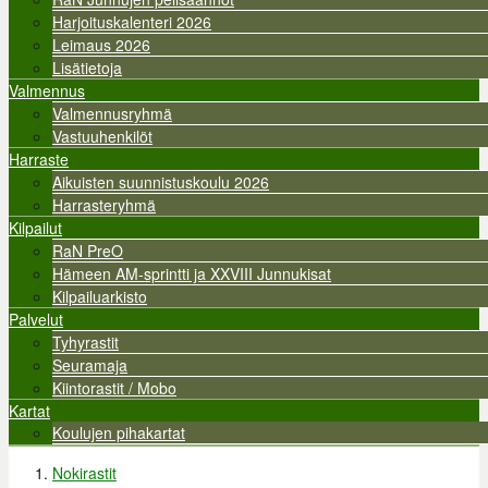
Harjoituskalenteri 2026
Leimaus 2026
Lisätietoja
Valmennus
Valmennusryhmä
Vastuuhenkilöt
Harraste
Aikuisten suunnistuskoulu 2026
Harrasteryhmä
Kilpailut
RaN PreO
Hämeen AM-sprintti ja XXVIII Junnukisat
Kilpailuarkisto
Palvelut
Tyhyrastit
Seuramaja
Kiintorastit / Mobo
Kartat
Koulujen pihakartat
Nokirastit