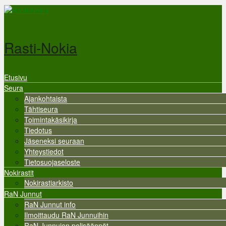
Hyppää pääsisältöön
Rasti-Nokia
Etusivu
Valikko
Seura
Ajankohtaista
Tähtiseura
Toimintakäsikirja
Tiedotus
Jäseneksi seuraan
Yhteystiedot
Tietosuojaseloste
Nokirastit
Nokirastiarkisto
RaN Junnut
RaN Junnut info
Ilmoittaudu RaN Junnuihin
RaN Junnujen pelisäännöt