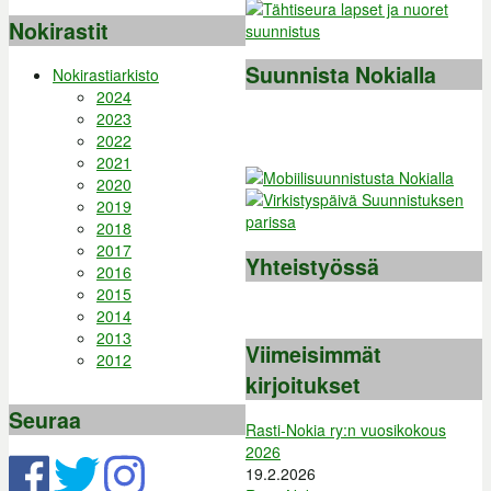
Nokirastit
Suunnista Nokialla
Nokirastiarkisto
2024
2023
2022
2021
2020
2019
2018
2017
Yhteistyössä
2016
2015
2014
2013
Viimeisimmät
2012
kirjoitukset
Seuraa
Rasti-Nokia ry:n vuosikokous
2026
19.2.2026