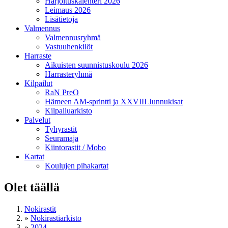
Harjoituskalenteri 2026
Leimaus 2026
Lisätietoja
Valmennus
Valmennusryhmä
Vastuuhenkilöt
Harraste
Aikuisten suunnistuskoulu 2026
Harrasteryhmä
Kilpailut
RaN PreO
Hämeen AM-sprintti ja XXVIII Junnukisat
Kilpailuarkisto
Palvelut
Tyhyrastit
Seuramaja
Kiintorastit / Mobo
Kartat
Koulujen pihakartat
Olet täällä
Nokirastit
»
Nokirastiarkisto
»
2024