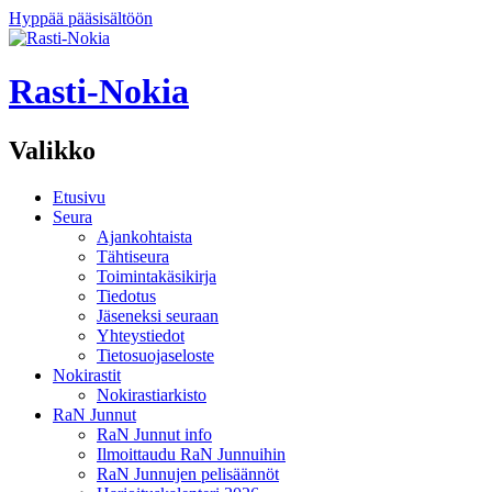
Hyppää pääsisältöön
Rasti-Nokia
Valikko
Etusivu
Seura
Ajankohtaista
Tähtiseura
Toimintakäsikirja
Tiedotus
Jäseneksi seuraan
Yhteystiedot
Tietosuojaseloste
Nokirastit
Nokirastiarkisto
RaN Junnut
RaN Junnut info
Ilmoittaudu RaN Junnuihin
RaN Junnujen pelisäännöt