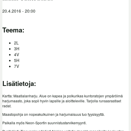
20.4.2016 - 20:00
Teema:
2L
3H
4V
5H
7V
Lisätietoja:
Kartta: Maatialanharju. Alue on kapea ja polkurikas kuntoratojen ympäröimä
harjumaasto, joka sopii hyvin lapsille ja aloitteleville. Tarjolla runsasrastiset
radat.
Maastopohja on nopeakulkuinen ja harjumaisuus tuo fyysisyyttä.
Paikalla myös Neon-Sportin suunnistustarvikemyynti.