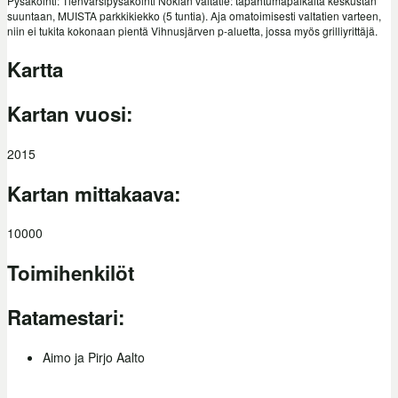
Pysäköinti: Tienvarsipysäköinti Nokian valtatie: tapahtumapaikalta keskustan
suuntaan, MUISTA parkkikiekko (5 tuntia). Aja omatoimisesti valtatien varteen,
niin ei tukita kokonaan pientä Vihnusjärven p-aluetta, jossa myös grilliyrittäjä.
Kartta
Kartan vuosi:
2015
Kartan mittakaava:
10000
Toimihenkilöt
Ratamestari:
Aimo ja Pirjo Aalto