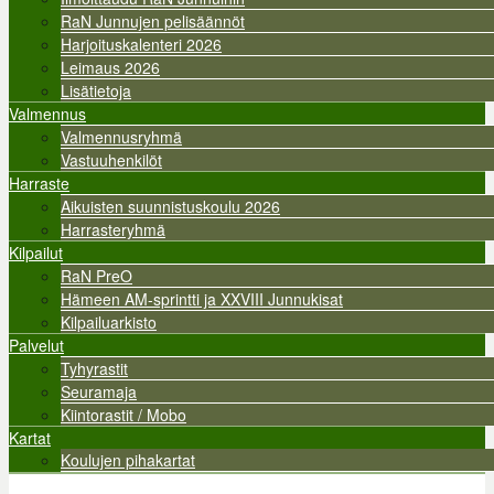
RaN Junnujen pelisäännöt
Harjoituskalenteri 2026
Leimaus 2026
Lisätietoja
Valmennus
Valmennusryhmä
Vastuuhenkilöt
Harraste
Aikuisten suunnistuskoulu 2026
Harrasteryhmä
Kilpailut
RaN PreO
Hämeen AM-sprintti ja XXVIII Junnukisat
Kilpailuarkisto
Palvelut
Tyhyrastit
Seuramaja
Kiintorastit / Mobo
Kartat
Koulujen pihakartat