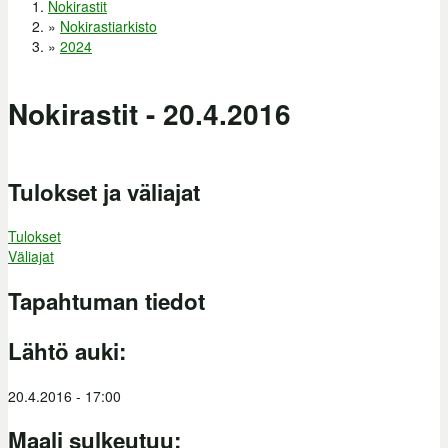
Nokirastit
Olet täällä
»
Nokirastiarkisto
»
2024
Nokirastit - 20.4.2016
Tulokset ja väliajat
Tulokset
Väliajat
Tapahtuman tiedot
Lähtö auki:
20.4.2016 - 17:00
Maali sulkeutuu: