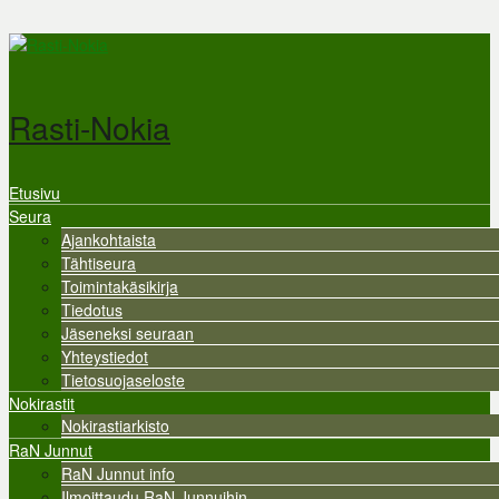
Hyppää pääsisältöön
Rasti-Nokia
Etusivu
Valikko
Seura
Ajankohtaista
Tähtiseura
Toimintakäsikirja
Tiedotus
Jäseneksi seuraan
Yhteystiedot
Tietosuojaseloste
Nokirastit
Nokirastiarkisto
RaN Junnut
RaN Junnut info
Ilmoittaudu RaN Junnuihin