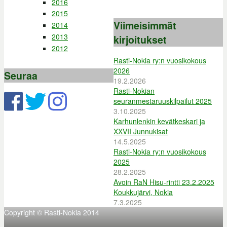
2016
2015
Viimeisimmät
2014
2013
kirjoitukset
2012
Rasti-Nokia ry:n vuosikokous
2026
Seuraa
19.2.2026
Rasti-Nokian
seuranmestaruuskilpailut 2025
3.10.2025
Karhunlenkin kevätkeskari ja
XXVII Junnukisat
14.5.2025
Rasti-Nokia ry:n vuosikokous
2025
28.2.2025
Avoin RaN Hisu-rintti 23.2.2025
Koukkujärvi, Nokia
7.3.2025
Copyright © Rasti-Nokia 2014