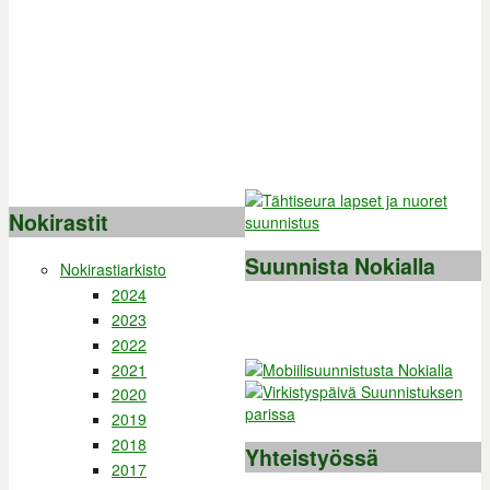
Nokirastit
Suunnista Nokialla
Nokirastiarkisto
2024
2023
2022
2021
2020
2019
2018
Yhteistyössä
2017