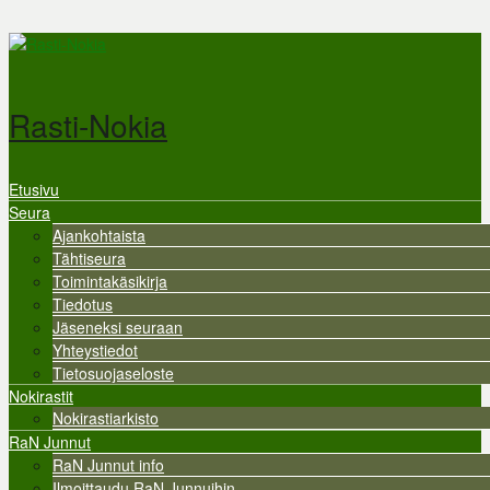
Hyppää pääsisältöön
Rasti-Nokia
Etusivu
Valikko
Seura
Ajankohtaista
Tähtiseura
Toimintakäsikirja
Tiedotus
Jäseneksi seuraan
Yhteystiedot
Tietosuojaseloste
Nokirastit
Nokirastiarkisto
RaN Junnut
RaN Junnut info
Ilmoittaudu RaN Junnuihin