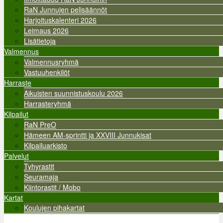
RaN Junnujen pelisäännöt
Harjoituskalenteri 2026
Leimaus 2026
Lisätietoja
Valmennus
Valmennusryhmä
Vastuuhenkilöt
Harraste
Aikuisten suunnistuskoulu 2026
Harrasteryhmä
Kilpailut
RaN PreO
Hämeen AM-sprintti ja XXVIII Junnukisat
Kilpailuarkisto
Palvelut
Tyhyrastit
Seuramaja
Kiintorastit / Mobo
Kartat
Koulujen pihakartat