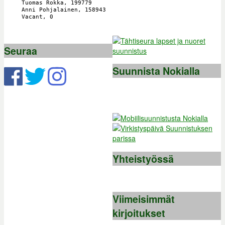
Seuraa
Suunnista Nokialla
Yhteistyössä
Viimeisimmät
kirjoitukset