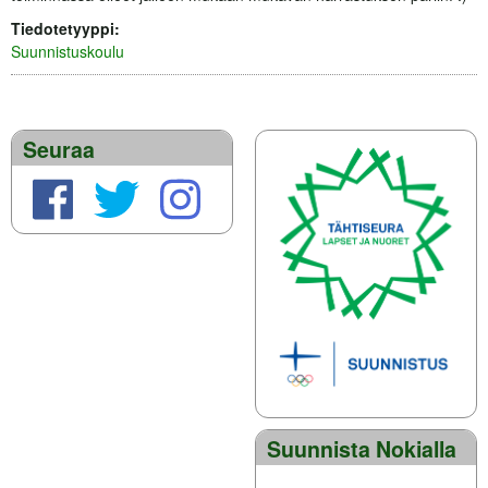
Tiedotetyyppi:
Suunnistuskoulu
Seuraa
Suunnista Nokialla