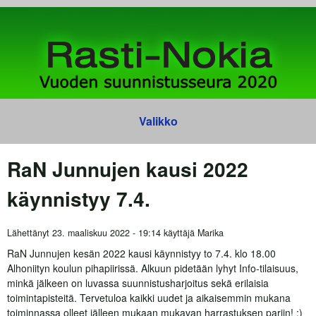
Hyppää pääsisältöön
Valikko
Valikko
RaN Junnujen kausi 2022
käynnistyy 7.4.
Lähettänyt
23. maaliskuu 2022 - 19:14
käyttäjä
Marika
RaN Junnujen kesän 2022 kausi käynnistyy to 7.4. klo 18.00
Alhoniityn koulun pihapiirissä. Alkuun pidetään lyhyt Info-tilaisuus,
minkä jälkeen on luvassa suunnistusharjoitus sekä erilaisia
toimintapisteitä. Tervetuloa kaikki uudet ja aikaisemmin mukana
toiminnassa olleet jälleen mukaan mukavan harrastuksen pariin! :)