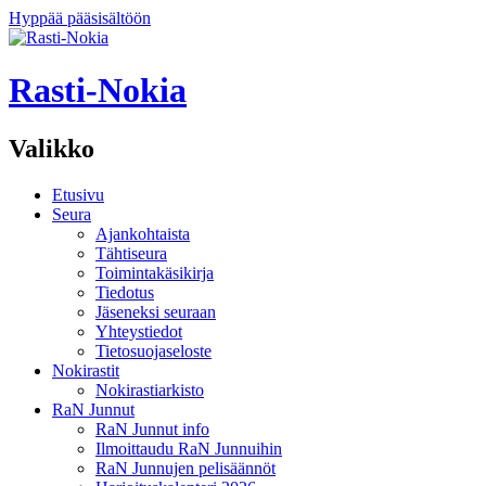
Hyppää pääsisältöön
Rasti-Nokia
Valikko
Etusivu
Seura
Ajankohtaista
Tähtiseura
Toimintakäsikirja
Tiedotus
Jäseneksi seuraan
Yhteystiedot
Tietosuojaseloste
Nokirastit
Nokirastiarkisto
RaN Junnut
RaN Junnut info
Ilmoittaudu RaN Junnuihin
RaN Junnujen pelisäännöt