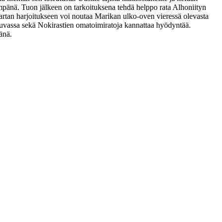
hempänä. Tuon jälkeen on tarkoituksena tehdä helppo rata Alhoniityn
artan harjoitukseen voi noutaa Marikan ulko-oven vieressä olevasta
 luvassa sekä Nokirastien omatoimiratoja kannattaa hyödyntää.
änä.