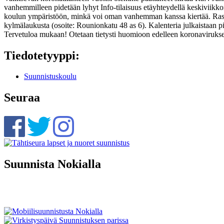
vanhemmilleen pidetään lyhyt Info-tilaisuus etäyhteydellä keskiviikkon
koulun ympäristöön, minkä voi oman vanhemman kanssa kiertää. Rastit 
kylmälaukusta (osoite: Rounionkatu 48 as 6). Kalenteria julkaistaan p
Tervetuloa mukaan! Otetaan tietysti huomioon edelleen koronavirukse
Tiedotetyyppi:
Suunnistuskoulu
Seuraa
Suunnista Nokialla