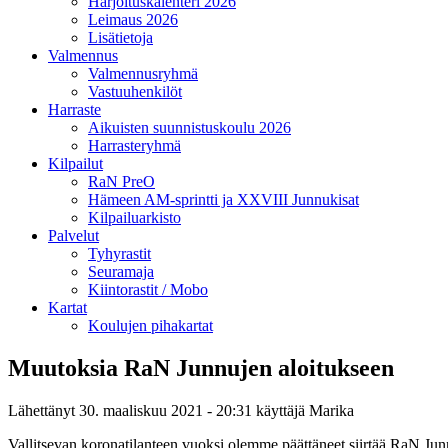
Harjoituskalenteri 2026
Leimaus 2026
Lisätietoja
Valmennus
Valmennusryhmä
Vastuuhenkilöt
Harraste
Aikuisten suunnistuskoulu 2026
Harrasteryhmä
Kilpailut
RaN PreO
Hämeen AM-sprintti ja XXVIII Junnukisat
Kilpailuarkisto
Palvelut
Tyhyrastit
Seuramaja
Kiintorastit / Mobo
Kartat
Koulujen pihakartat
Muutoksia RaN Junnujen aloitukseen
Lähettänyt
30. maaliskuu 2021 - 20:31
käyttäjä
Marika
Vallitsevan koronatilanteen vuoksi olemme päättäneet siirtää RaN Jun