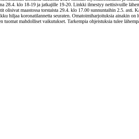
a 28.4. klo 18-19 ja jatkajille 19-20. Linkki ilmestyy nettisivuille lä
olisivat maastossa torstaista 29.4. klo 17.00 sunnuntaihin 2.5. asti. K
ikku hiljaa koronatilannetta seuraten. Omatoimiharjoituksia ainakin on
n tuomat mahdolliset vaikutukset. Tarkempia ohjeistuksia tulee lähemp