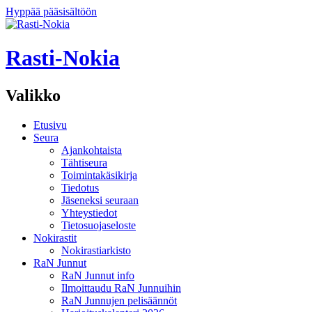
Hyppää pääsisältöön
Rasti-Nokia
Valikko
Etusivu
Seura
Ajankohtaista
Tähtiseura
Toimintakäsikirja
Tiedotus
Jäseneksi seuraan
Yhteystiedot
Tietosuojaseloste
Nokirastit
Nokirastiarkisto
RaN Junnut
RaN Junnut info
Ilmoittaudu RaN Junnuihin
RaN Junnujen pelisäännöt