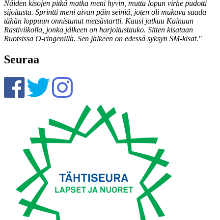
Näiden kisojen pitkä matka meni hyvin, mutta lopun virhe pudotti
sijoitusta. Sprintti meni aivan päin seiniä, joten oli mukava saada
tähän loppuun onnistunut metsästartti. Kausi jatkuu Kainuun
Rastiviikolla, jonka jälkeen on harjoitustauko. Sitten kisataan
Ruotsissa O-ringenillä. Sen jälkeen on edessä syksyn SM-kisat."
Seuraa