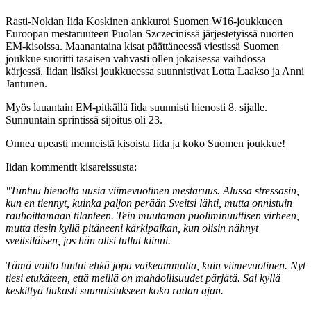
Rasti-Nokian Iida Koskinen ankkuroi Suomen W16-joukkueen
Euroopan mestaruuteen Puolan Szczecinissä järjestetyissä nuorten
EM-kisoissa. Maanantaina kisat päättäneessä viestissä Suomen
joukkue suoritti tasaisen vahvasti ollen jokaisessa vaihdossa
kärjessä. Iidan lisäksi joukkueessa suunnistivat Lotta Laakso ja Anni
Jantunen.
Myös lauantain EM-pitkällä Iida suunnisti hienosti 8. sijalle.
Sunnuntain sprintissä sijoitus oli 23.
Onnea upeasti menneistä kisoista Iida ja koko Suomen joukkue!
Iidan kommentit kisareissusta:
"Tuntuu hienolta uusia viimevuotinen mestaruus. Alussa stressasin,
kun en tiennyt, kuinka paljon perään Sveitsi lähti, mutta onnistuin
rauhoittamaan tilanteen. Tein muutaman puoliminuuttisen virheen,
mutta tiesin kyllä pitäneeni kärkipaikan, kun olisin nähnyt
sveitsiläisen, jos hän olisi tullut kiinni.
Tämä voitto tuntui ehkä jopa vaikeammalta, kuin viimevuotinen. Nyt
tiesi etukäteen, että meillä on mahdollisuudet pärjätä. Sai kyllä
keskittyä tiukasti suunnistukseen koko radan ajan.