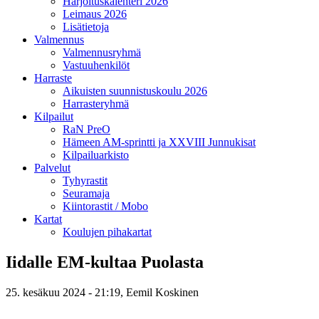
Harjoituskalenteri 2026
Leimaus 2026
Lisätietoja
Valmennus
Valmennusryhmä
Vastuuhenkilöt
Harraste
Aikuisten suunnistuskoulu 2026
Harrasteryhmä
Kilpailut
RaN PreO
Hämeen AM-sprintti ja XXVIII Junnukisat
Kilpailuarkisto
Palvelut
Tyhyrastit
Seuramaja
Kiintorastit / Mobo
Kartat
Koulujen pihakartat
Iidalle EM-kultaa Puolasta
25. kesäkuu 2024 - 21:19,
Eemil Koskinen