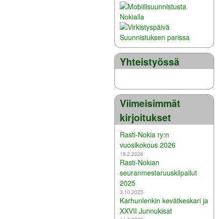
Yhteistyössä
Viimeisimmät
kirjoitukset
Rasti-Nokia ry:n
vuosikokous 2026
19.2.2026
Rasti-Nokian
seuranmestaruuskilpailut
2025
3.10.2025
Karhunlenkin kevätkeskari ja
XXVII Junnukisat