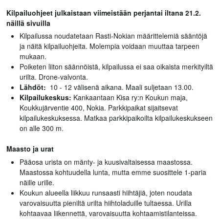
Kilpailuohjeet julkaistaan viimeistään perjantai iltana 21.2.
näillä sivuilla
Kilpailussa noudatetaan Rasti-Nokian määrittelemiä sääntöjä
ja näitä kilpailuohjeita. Molempia voidaan muuttaa tarpeen
mukaan.
Poiketen liiton säännöistä, kilpailussa ei saa oikaista merkityiltä
urilta. Drone-valvonta.
Lähdöt:
10 - 12 välisenä aikana. Maali suljetaan 13.00.
Kilpailukeskus:
Kankaantaan Kisa ry:n Koukun maja,
Koukkujärventie 400, Nokia. Parkkipaikat sijaitsevat
kilpailukeskuksessa. Matkaa parkkipaikoilta kilpailukeskukseen
on alle 300 m.
Maasto ja urat
Pääosa urista on mänty- ja kuusivaltaisessa maastossa.
Maastossa kohtuudella lunta, mutta emme suosittele 1-paria
näille urille.
Koukun alueella liikkuu runsaasti hiihtäjiä, joten noudata
varovaisuutta pieniltä urilta hiihtoladuille tultaessa. Urilla
kohtaavaa liikennettä, varovaisuutta kohtaamistilanteissa.