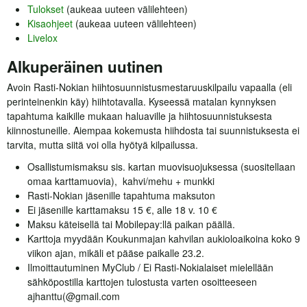
Tulokset
(aukeaa uuteen välilehteen)
Kisaohjeet
(aukeaa uuteen välilehteen)
Livelox
Alkuperäinen uutinen
Avoin Rasti-Nokian hiihtosuunnistusmestaruuskilpailu vapaalla (eli
perinteinenkin käy) hiihtotavalla. Kyseessä matalan kynnyksen
tapahtuma kaikille mukaan haluaville ja hiihtosuunnistuksesta
kiinnostuneille. Aiempaa kokemusta hiihdosta tai suunnistuksesta ei
tarvita, mutta siitä voi olla hyötyä kilpailussa.
Osallistumismaksu sis. kartan muovisuojuksessa (suositellaan
omaa karttamuovia), kahvi/mehu + munkki
Rasti-Nokian jäsenille tapahtuma maksuton
Ei jäsenille karttamaksu 15 €, alle 18 v. 10 €
Maksu käteisellä tai Mobilepay:llä paikan päällä.
Karttoja myydään Koukunmajan kahvilan aukioloaikoina koko 9
viikon ajan, mikäli et pääse paikalle 23.2.
Ilmoittautuminen MyClub / Ei Rasti-Nokialaiset mielellään
sähköpostilla karttojen tulostusta varten osoitteeseen
ajhanttu(@gmail.com